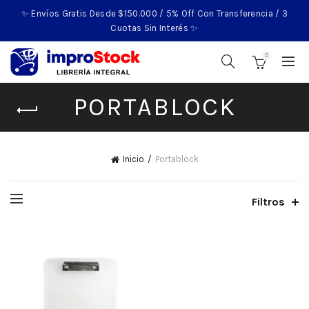
✨ Envíos Gratis Desde $150.000 / 5% Off Con Transferencia / 3
Cuotas Sin Interés ✨
0
PORTABLOCK
Inicio
Portablock
Filtros