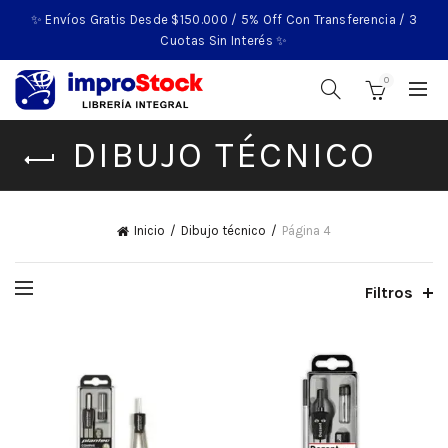
✨ Envíos Gratis Desde $150.000 / 5% Off Con Transferencia / 3
Cuotas Sin Interés ✨
0
DIBUJO TÉCNICO
Inicio
Dibujo técnico
Página 4
Filtros