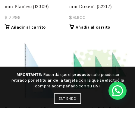
mm Plantec (12309)
mm Dozent (52217)
$
7.296
$
6.900
Añadir al carrito
Añadir al carrito
IMPORTANTE:
Recordá que el
producto
solo puede ser
retirado por el
titular de la tarjeta
con la que se efectuó la
compra acompañado con su
DNI
.
ENTIENDO
Escuadra 35 cm 60º con
Escuadra de Estudio 25 cm
mm Plantec (12310)
60°con mm Pizzini
(321378)
$
7.296