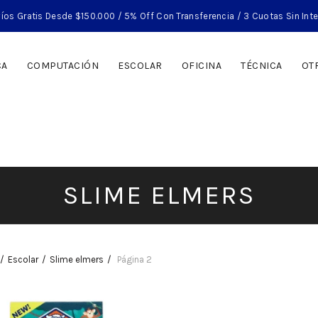
íos Gratis Desde $150.000 / 5% Off Con Transferencia / 3 Cuotas Sin Int
CA
COMPUTACIÓN
ESCOLAR
OFICINA
TÉCNICA
OT
SLIME ELMERS
Escolar
Slime elmers
Página 2