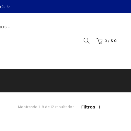
erés ✨
ROS
0
/
$
0
Filtros
Mostrando 1–9 de 12 resultados