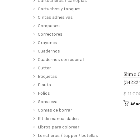
Cartucheras / canoplas
Cartuchos y tanques
Cintas adhesivas
Compases
Correctores
Crayones
Cuadernos
Cuadernos con espiral
Cutter
Slime 
Etiquetas
(34222
Flauta
Folios
$
11.00
Goma eva
Añad
Gomas de borrar
Kit de manualidades
Libros para colorear
Loncheras / tupper / botellas