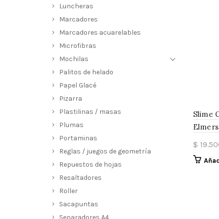
Luncheras
Marcadores
Marcadores acuarelables
Microfibras
Mochilas
Palitos de helado
Papel Glacé
Pizarra
Plastilinas / masas
Slime 
Plumas
Elmers
Portaminas
$
19.50
Reglas / juegos de geometría
Añad
Repuestos de hojas
Resaltadores
Roller
Sacapuntas
Separadores A4