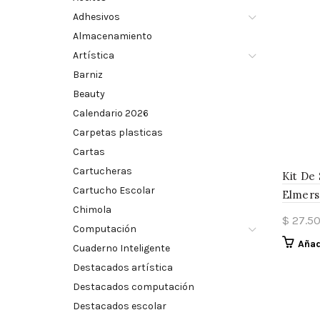
Adhesivos
Almacenamiento
Artística
Barniz
Beauty
Calendario 2026
Carpetas plasticas
Cartas
Cartucheras
Kit De 
Cartucho Escolar
Elmers 
Chimola
$
27.5
Computación
Añad
Cuaderno Inteligente
Destacados artística
Destacados computación
Destacados escolar