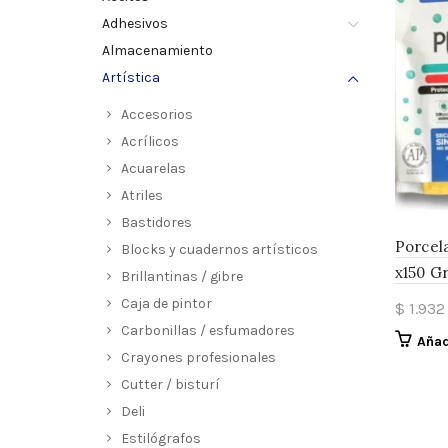
Adhesivos
Almacenamiento
Artística
Accesorios
Acrílicos
Acuarelas
Atriles
Bastidores
Porcel
Blocks y cuadernos artísticos
x150 G
Brillantinas / gibre
Caja de pintor
$
1.932
Carbonillas / esfumadores
Añad
Crayones profesionales
Cutter / bisturí
Deli
Estilógrafos