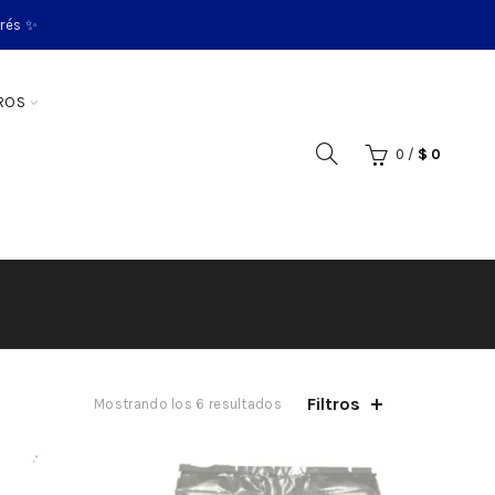
erés ✨
ROS
0
/
$
0
Filtros
Mostrando los 6 resultados