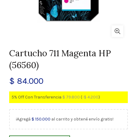
Cartucho 711 Magenta HP
(56560)
$
84.000
5% Off Con Transferencia
$
79.800
(
-
$
4.200
)
¡Agregá
$
150.000
al carrito y obtené envío gratis!