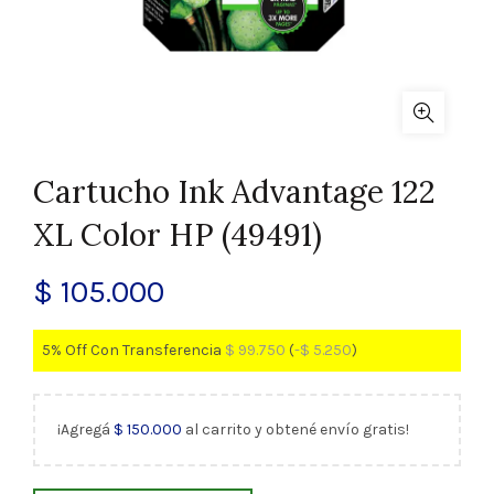
Cartucho Ink Advantage 122
XL Color HP (49491)
$
105.000
5% Off Con Transferencia
$
99.750
(
-
$
5.250
)
¡Agregá
$
150.000
al carrito y obtené envío gratis!