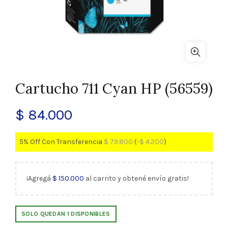
Cartucho 711 Cyan HP (56559)
$
84.000
5% Off Con Transferencia
$
79.800
(
-
$
4.200
)
¡Agregá
$
150.000
al carrito y obtené envío gratis!
SOLO QUEDAN 1 DISPONIBLES