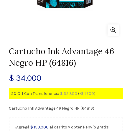
Cartucho Ink Advantage 46
Negro HP (64816)
$
34.000
5% Off Con Transferencia
$
32.300
(
-
$
1.700
)
Cartucho Ink Advantage 46 Negro HP (64816)
¡Agregá
$
150.000
al carrito y obtené envío gratis!