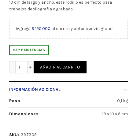
10 cm de largo y ancho, este rodillo es perfecto para
trabajos de xilografía y grabado.
¡Agregá
$
150.000
al carrito y obtené envío gratis!
HAY EXISTENCIAS
Rodillo De Grabado X6cm Ibi-Craft (337309) cantidad
AÑADIR AL CARRITO
INFORMACIÓN ADICIONAL
Peso
0,1 kg
Dimensiones
18 × 10 × 5 cm
SKU:
337309