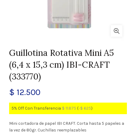
Guillotina Rotativa Mini A5
(6,4 x 15,3 cm) IBI-CRAFT
(333770)
$
12.500
5% Off Con Transferencia
$
11.875
(
-
$
625
)
Mini cortadora de papel IBI CRAFT. Corta hasta 5 papeles a
la vez de 80gr. Cuchillas reemplazables