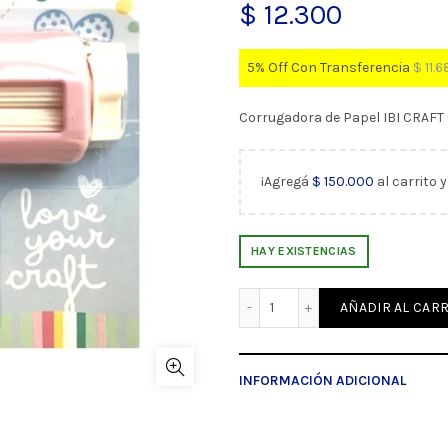
$
12.300
5% Off Con Transferencia
$
11.6
Corrugadora de Papel IBI CRAFT
¡Agregá
$
150.000
al carrito 
HAY EXISTENCIAS
Corrugadora de Papel IBI 
AÑADIR AL CARR
INFORMACIÓN ADICIONAL
Peso