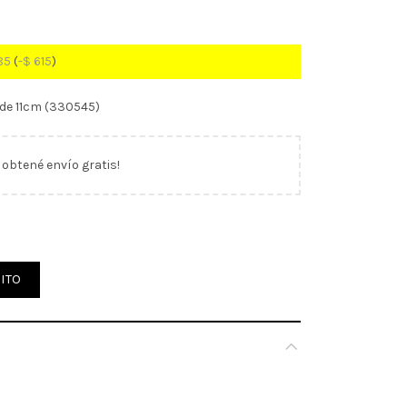
85
(
-
$
615
)
 de 11cm (330545)
y obtené envío gratis!
CRAFT de 11cm (330545) cantidad
ITO
0,400 kg