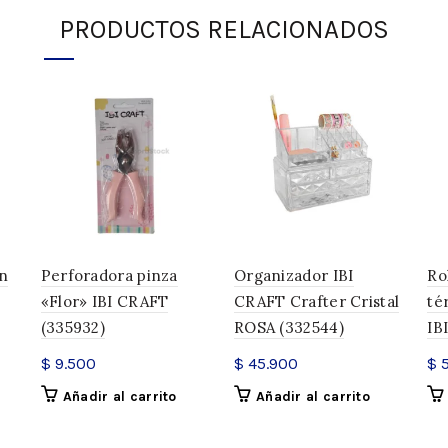
Dimensiones
PRODUCTOS RELACIONADOS
SKU:
330545
Categoría:
IBI CRAFT
Compartir
n
Perforadora pinza
Organizador IBI
Ro
«Flor» IBI CRAFT
CRAFT Crafter Cristal
té
(335932)
ROSA (332544)
IB
$
9.500
$
45.900
$
5
Añadir al carrito
Añadir al carrito