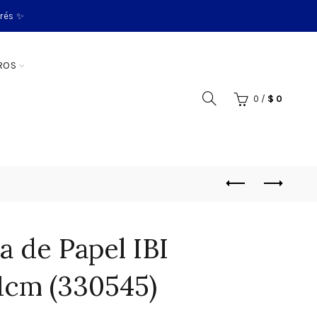
erés ✨
ROS
0
/
$
0
 de Papel IBI
1cm (330545)