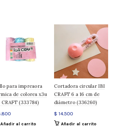
22 × 3 × 22 cm
llo para impresora
Cortadora circular IBI
Silicona lí
rmica de colores x3u
CRAFT 6 a 16 cm de
IBI CRAFT 
I CRAFT (333784)
diámetro (336260)
$
5.000
.800
$
14.500
Añadir a
Añadir al carrito
Añadir al carrito