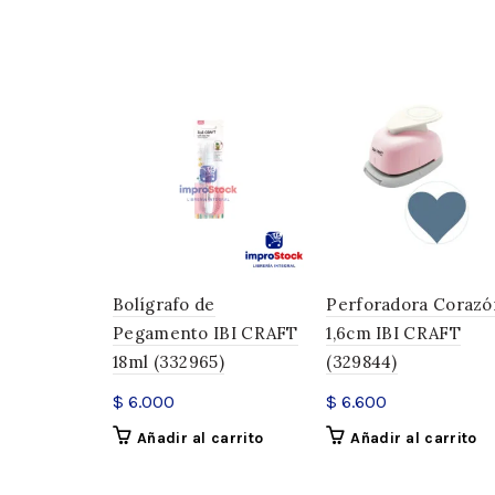
Bolígrafo de
Perforadora Corazó
Pegamento IBI CRAFT
1,6cm IBI CRAFT
18ml (332965)
(329844)
$
6.000
$
6.600
Añadir al carrito
Añadir al carrito