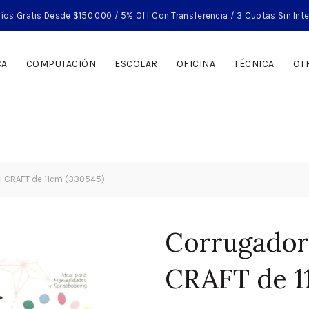
íos Gratis Desde $150.000 / 5% Off Con Transferencia / 3 Cuotas Sin Int
CA
COMPUTACIÓN
ESCOLAR
OFICINA
TÉCNICA
OT
BI CRAFT de 11cm (330545)
Corrugadora
CRAFT de 1