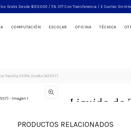
íos Gratis Desde $150.000 / 5% Off Con Transferencia / 3 Cuotas Sin Int
CA
COMPUTACIÓN
ESCOLAR
OFICINA
TÉCNICA
OT
cia Transliq 250ML Eureka (62557)
Liquido de 
Transliq 2
PRODUCTOS RELACIONADOS