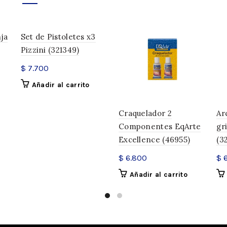
(62557)
$
7.916
ja
Set de Pistoletes x3
Pizzini (321349)
5% Off Con Transferencia
$
7.5
$
7.700
Añadir al carrito
Liquido de Transferencia Transl
Craquelador 2
Ar
¡Agregá
$
150.000
al carrito 
Componentes EqArte
gri
Excellence (46955)
(3
HAY EXISTENCIAS
$
6.800
$
6
Añadir al carrito
Liquido de Transferencia 
AÑADIR AL CARR
DESCRIPCIÓN