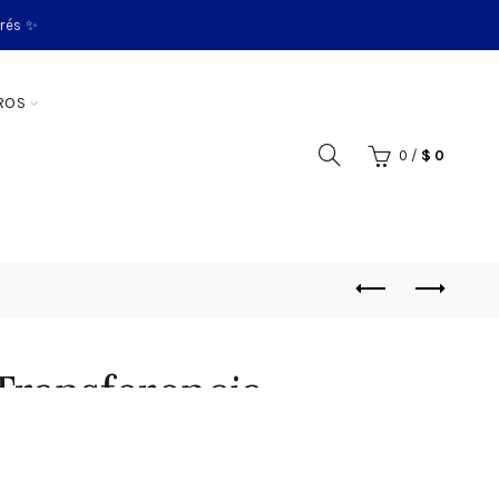
erés ✨
ROS
0
/
$
0
Transferencia
50ML Eureka