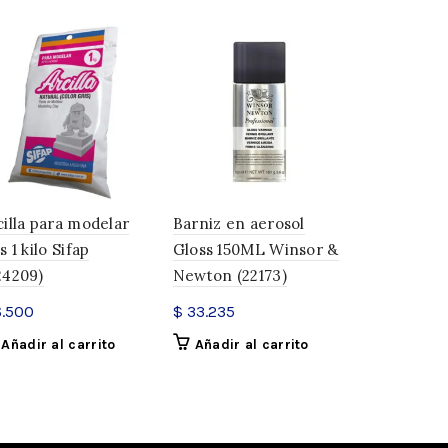
20
(
-
$
396
)
iq 250ML Eureka (62557)
cilla para modelar
Barniz en aerosol
Barniz al a
y obtené envío gratis!
s 1 kilo Sifap
Gloss 150ML Winsor &
Semimate 
24209)
Newton (22173)
Eureka (30
.500
$
33.235
$
5.060
Añadir al carrito
Añadir al carrito
Añadir a
Transliq 250ML Eureka (62557) cantidad
ITO