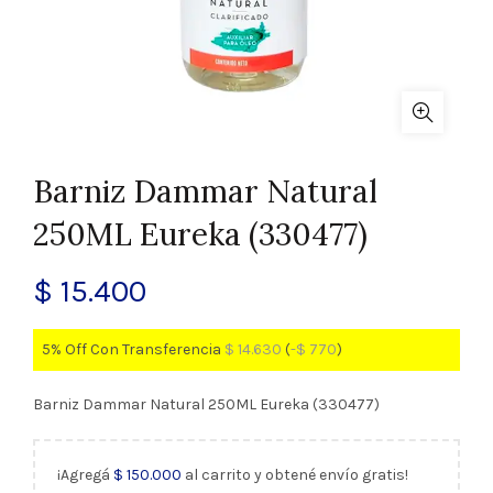
Barniz Dammar Natural
250ML Eureka (330477)
$
15.400
5% Off Con Transferencia
$
14.630
(
-
$
770
)
Barniz Dammar Natural 250ML Eureka (330477)
¡Agregá
$
150.000
al carrito y obtené envío gratis!