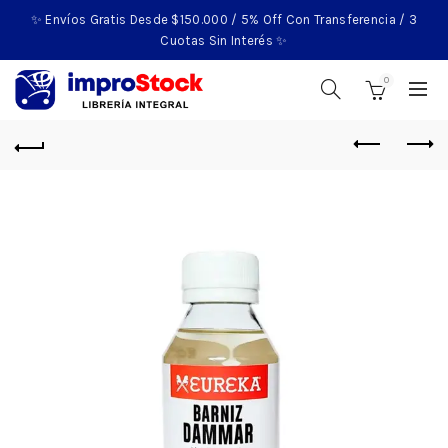
✨ Envíos Gratis Desde $150.000 / 5% Off Con Transferencia / 3
Cuotas Sin Interés ✨
0