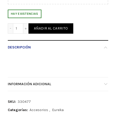
HAY EXISTENCIAS
Barniz Dammar Natural 250ML Eureka (330477) cantidad
AÑADIR AL CARRITO
DESCRIPCIÓN
INFORMACIÓN ADICIONAL
SKU:
330477
Categorías:
Accesorios
,
Eureka