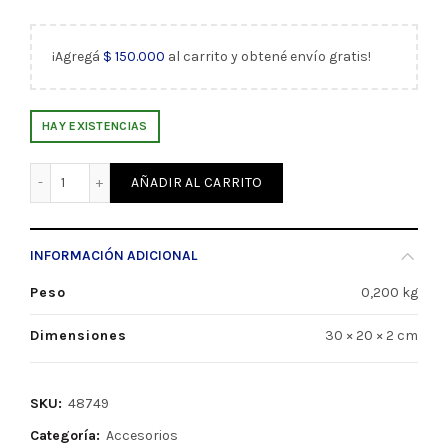
¡Agregá
$
150.000
al carrito y obtené envío gratis!
HAY EXISTENCIAS
Set Pistoletes Juego Universales x 3 Dozent (48749) canti
AÑADIR AL CARRITO
INFORMACIÓN ADICIONAL
Peso
0,200 kg
Dimensiones
30 × 20 × 2 cm
SKU:
48749
Categoría:
Accesorios