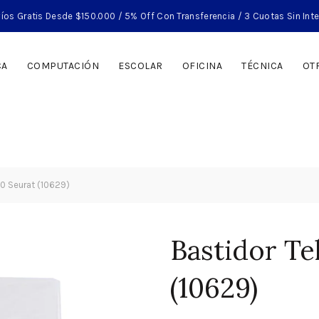
íos Gratis Desde $150.000 / 5% Off Con Transferencia / 3 Cuotas Sin Int
CA
COMPUTACIÓN
ESCOLAR
OFICINA
TÉCNICA
OT
0 Seurat (10629)
Bastidor Te
(10629)