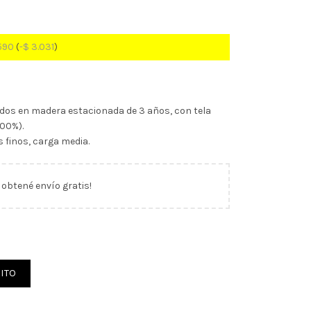
590
(
-
$
3.031
)
ados en madera estacionada de 3 años, con tela
100%).
 finos, carga media.
y obtené envío gratis!
urat (10629) cantidad
ITO