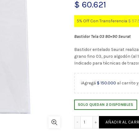
$
60.621
5% Off Con Transferencia
$
57.
Bastidor Tela 03 80×90 Seurat
Bastidor entelado Seurat realiz
grano fino 03, puro algodón (al 
Indicado para técnicas de trazos
¡Agregá
$
150.000
al carrito 
SOLO QUEDAN 2 DISPONIBLES
Bastidor Tela 03 80x90 Se
AÑADIR AL CARR