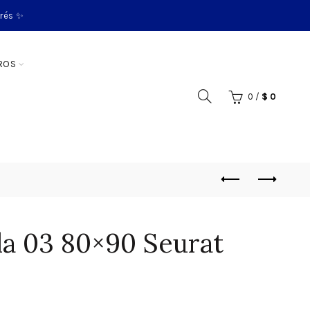
erés ✨
ROS
0
/
$
0
la 03 80×90 Seurat