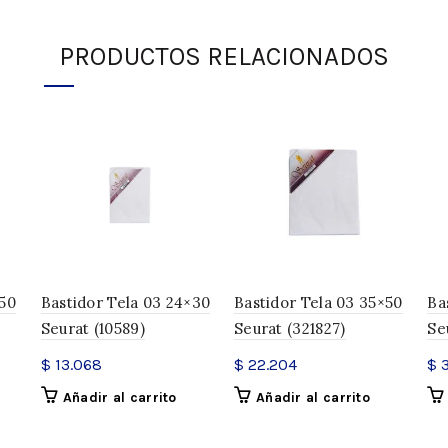
INFORMACIÓN ADICIONAL
PRODUCTOS RELACIONADOS
Peso
Dimensiones
cantidad
SKU:
10629
Categoría:
Bastidores
Compartir
×50
Bastidor Tela 03 24×30
Bastidor Tela 03 35×50
Ba
Seurat (10589)
Seurat (321827)
Se
$
13.068
$
22.204
$
3
Añadir al carrito
Añadir al carrito