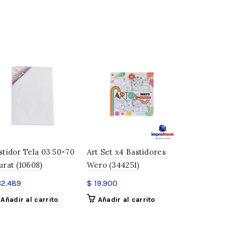
0,200 kg
30 × 20 × 2 cm
x1, x1
stidor Tela 03 50×70
Art Set x4 Bastidores
Bastidor T
urat (10608)
Wero (344251)
Seurat (105
2.489
$
19.900
$
20.933
Añadir al carrito
Añadir al carrito
Añadir a