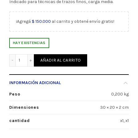
Indicado para técnicas de trazos finos, carga media.
¡Agregá
$
150.000
al carrito y obtené envío gratis!
HAY EXISTENCIAS
Bastidor Tela 03 24x30 Seurat (10589) cantidad
AÑADIR AL CARRITO
INFORMACIÓN ADICIONAL
Peso
0,200 kg
Dimensiones
30 × 20 × 2 cm
cantidad
x1, x1