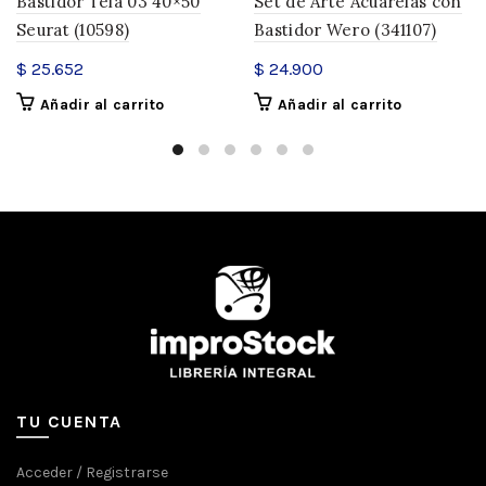
Bastidor Tela 03 40×50
Set de Arte Acuarelas con
Seurat (10598)
Bastidor Wero (341107)
$
25.652
$
24.900
Añadir al carrito
Añadir al carrito
TU CUENTA
Acceder / Registrarse