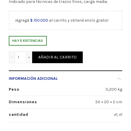
Indicado para técnicas de trazos finos, carga media.
¡Agregá
$
150.000
al carrito y obtené envío gratis!
HAY EXISTENCIAS
Bastidor Tela 03 50x80 Seurat (10609) cantidad
AÑADIR AL CARRITO
INFORMACIÓN ADICIONAL
Peso
0,200 kg
Dimensiones
30 × 20 × 2 cm
cantidad
x1, x1