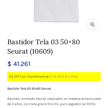
Bastidor Tela 03 50×80
Seurat (10609)
$
41.261
5% Off Con Transferencia
$
39.198
(
-
$
2.063
)
Bastidor Tela 03 50×80 Seurat
Bastidor entelado Seurat realizados en madera estacionada
de 3 años, con tela grano fino 03, puro algodón (al 100%).