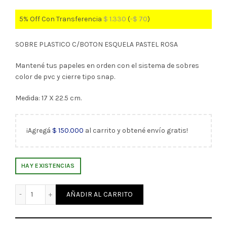
5% Off Con Transferencia
$
1.330
(
-
$
70
)
SOBRE PLASTICO C/BOTON ESQUELA PASTEL ROSA
Mantené tus papeles en orden con el sistema de sobres
color de pvc y cierre tipo snap.
Medida: 17 X 22.5 cm.
¡Agregá
$
150.000
al carrito y obtené envío gratis!
HAY EXISTENCIAS
SOBRE OF CON BOTON ROSA PASTEL IBI-CRAFT (340732) c
AÑADIR AL CARRITO