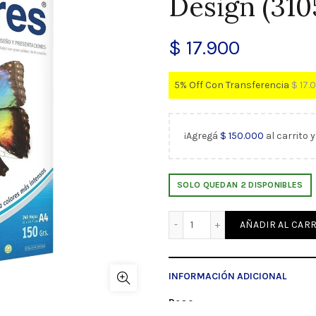
Design (310
$
17.900
5% Off Con Transferencia
$
17.
¡Agregá
$
150.000
al carrito 
SOLO QUEDAN 2 DISPONIBLES
Resma Papel para Diseño A
AÑADIR AL CARR
INFORMACIÓN ADICIONAL
Peso