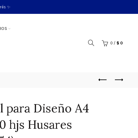
erés ✨
ROS
0
/
$
0
l para Diseño A4
40 hjs Husares