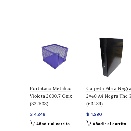
Portataco Metalico
Carpeta Fibra Negr
Violeta 2000.7 Onix
2×40 A4 Negra The 
(322503)
(63489)
$
4.246
$
4.290
Añadir al carrito
Añadir al carrito