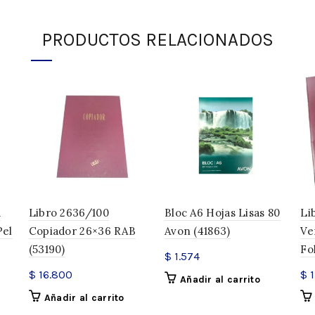
Dimensiones
PRODUCTOS RELACIONADOS
SKU:
31054
Categorías:
Destacados oficin
Compartir
a
Libro 2636/100
Bloc A6 Hojas Lisas 80
Li
Pel
Copiador 26×36 RAB
Avon (41863)
Ve
(53190)
Fo
$
1.574
$
16.800
$
1
Añadir al carrito
Añadir al carrito