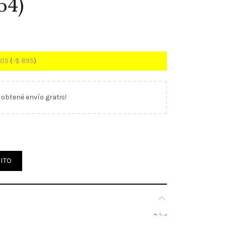
54)
005
(
-
$
895
)
y obtené envío gratis!
4 150 grs x 240 hjs Husares Design (31054) cantidad
ITO
2 kg