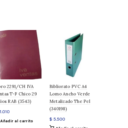
29 × 21 × 4,5 cm
a
,
Oficina
,
Resmas de hojas
bro 2291/CH IVA
Bibliorato PVC A4
Porta Cint
ntas T-F Chico 29
Lomo Ancho Verde
Grande 271
lios RAB (3543)
Metalizado The Pel
Acrimet (4
(340198)
1.010
$
17.642
$
5.500
Añadir al carrito
Añadir a