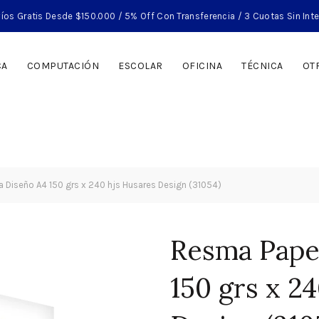
íos Gratis Desde $150.000 / 5% Off Con Transferencia / 3 Cuotas Sin Int
CA
COMPUTACIÓN
ESCOLAR
OFICINA
TÉCNICA
OT
 Diseño A4 150 grs x 240 hjs Husares Design (31054)
Resma Pape
150 grs x 2