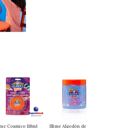
ime Cosmico 118ml
Slime Algodón de
Kit De Sli