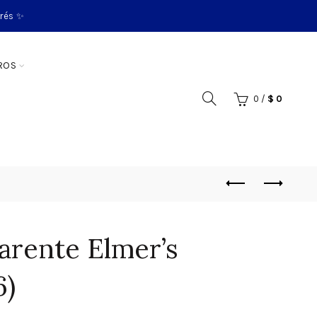
erés ✨
ROS
0
/
$
0
arente Elmer’s
6)