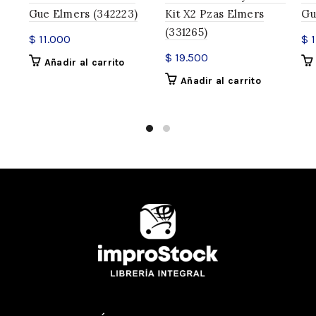
Gue Elmers (342223)
Kit X2 Pzas Elmers
Gu
(331265)
$
11.000
$
1
$
19.500
Añadir al carrito
Añadir al carrito