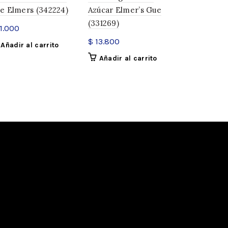
e Elmers (342224)
Azúcar Elmer’s Gue
La Jungla 
(331269)
(341812)
1.000
$
13.800
$
27.500
Añadir al carrito
Añadir al carrito
Añadir a