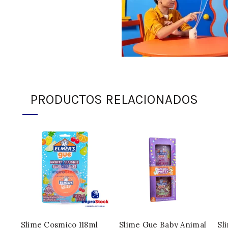
PRODUCTOS RELACIONADOS
INFORMACIÓN ADICIONAL
SKU:
326576
Categoría:
Slime elmers
Compartir
Slime Cosmico 118ml
Slime Gue Baby Animal
Sl