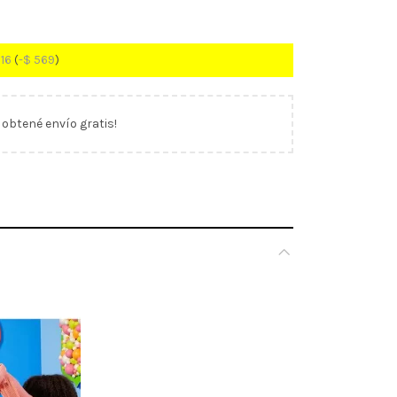
16
(
-
$
569
)
y obtené envío gratis!