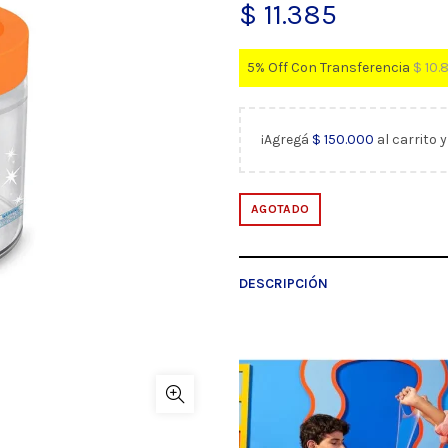
$
11.385
5% Off Con Transferencia
$
10.8
¡Agregá
$
150.000
al carrito 
AGOTADO
DESCRIPCIÓN