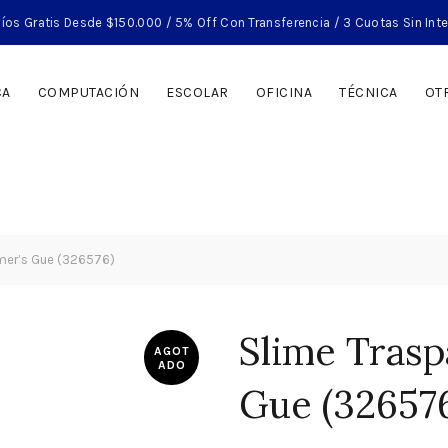
íos Gratis Desde $150.000 / 5% Off Con Transferencia / 3 Cuotas Sin Int
CA
COMPUTACIÓN
ESCOLAR
OFICINA
TÉCNICA
OT
lmer’s Gue (326576)
Slime Trasp
AGOT
ADO
Gue (32657