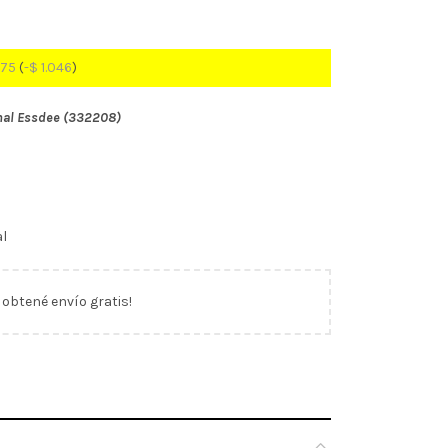
875
(
-
$
1.046
)
nal Essdee (332208)
al
y obtené envío gratis!