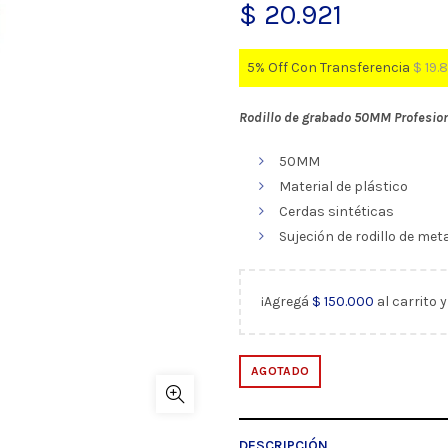
$
20.921
5% Off Con Transferencia
$
19.
Rodillo de grabado 50MM Profesio
50MM
Material de plástico
Cerdas sintéticas
Sujeción de rodillo de met
¡Agregá
$
150.000
al carrito 
AGOTADO
DESCRIPCIÓN