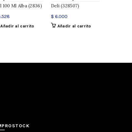
l 100 Ml Alba (2836)
Deli (328507)
250ML Eure
.528
$
6.000
$
8.250
Añadir al carrito
Añadir al carrito
Añadir a
MPROSTOCK