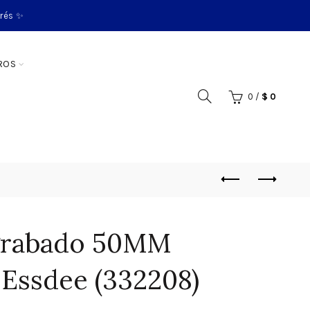
erés ✨
ROS
0
/
$
0
 grabado 50MM
 Essdee (332208)