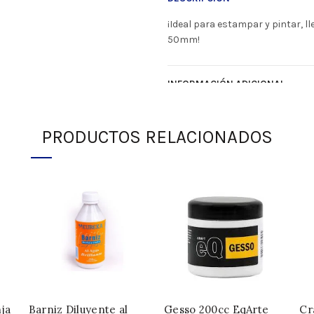
¡Ideal para estampar y pintar, 
50mm!
INFORMACIÓN ADICIONAL
SKU:
332208
PRODUCTOS RELACIONADOS
Categoría:
Accesorios
Compartir
ja
Barniz Diluyente al
Gesso 200cc EqArte
Cr