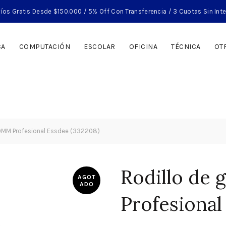
íos Gratis Desde $150.000 / 5% Off Con Transferencia / 3 Cuotas Sin Int
CA
COMPUTACIÓN
ESCOLAR
OFICINA
TÉCNICA
OT
0MM Profesional Essdee (332208)
Rodillo de
AGOT
ADO
Profesional