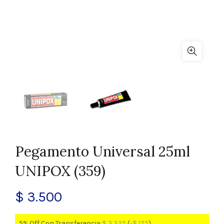
Pegamento Universal 25ml
UNIPOX (359)
$
3.500
5% Off Con Transferencia
$
3.325
(
-
$
175
)