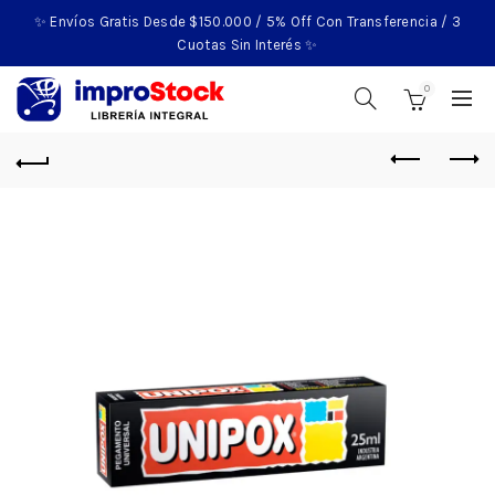
✨ Envíos Gratis Desde $150.000 / 5% Off Con Transferencia / 3
Cuotas Sin Interés ✨
0