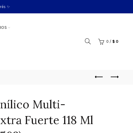
erés ✨
ROS
0
/
$
0
nílico Multi-
xtra Fuerte 118 Ml