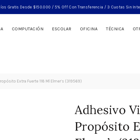
íos Gratis Desde $150.000 / 5% Off Con Transferencia / 3 Cuotas Sin Int
CA
COMPUTACIÓN
ESCOLAR
OFICINA
TÉCNICA
OT
Propósito Extra Fuerte 118 Ml Elmer’s (319569)
Adhesivo Vi
Propósito E