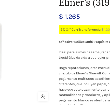
Elmer’s (31
$
1.265
5% Off Con Transferencia
$
1.2
Adhesivo Vinílico Multi-Propósito 
Ideal para slimes caseros, repa
Liquid Glue da vida a cualquier p
Haga reparaciones, cree manuali
vínculo de Elmer’s Glue-All. Con
pegamento multiusos se adhiere
diferentes, que incluyen papel, 
hace que este pegamento sea id
manualidades y escolares, y apli
pegamento blanco es ideal para 
diversión familiar.