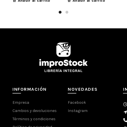
Añadir al carrito
Añadir al carrito
Seca rápido.
Perfecto para proyectos 
escolar.
Nueva fórmula más fuerte
INFORMACIÓN ADICIONAL
SKU:
319569
Categorías:
Adhesivos
,
Adhesi
Compartir
INFORMACIÓN
NOVEDADES
I
Empresa
Facebook
Cambios y devoluciones
Instagram
Términos y condiciones