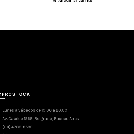
Añadir al carrito
de manualidades, reparaciones, doméstico y
.
vos
MPROSTOCK
Lunes a Sábados de 10:00 a 20:00
Av. Cabildo 1968, Belgrano, Buenos Aires
(011) 4788-9699