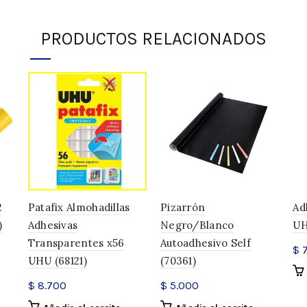
¡Agregá
$
150.000
al carrito 
PRODUCTOS RELACIONADOS
HAY EXISTENCIAS
Adhesivo Vinílico Multi-Pr
AÑADIR AL CARR
DESCRIPCIÓN
Características:
2
Patafix Almohadillas
Pizarrón
Ad
Pegamento multiuso y mul
)
Adhesivas
Negro/Blanco
UH
Cantidad: 118 ml.
Transparentes x56
Autoadhesivo Self
$
7
Seguro.
UHU (68121)
(70361)
Lavable.
$
8.700
$
5.000
No tóxico.