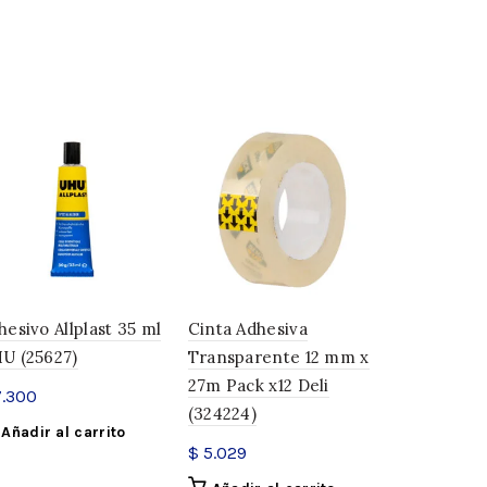
y obtené envío gratis!
opósito Extra Fuerte 118 Ml Elmer's (319569) cantidad
ITO
hesivo Allplast 35 ml
Cinta Adhesiva
Adhesivo 3
tipropósito.
U (25627)
Transparente 12 mm x
Voligoma (
27m Pack x12 Deli
.300
$
1.900
(324224)
Añadir al carrito
Añadir a
$
5.029