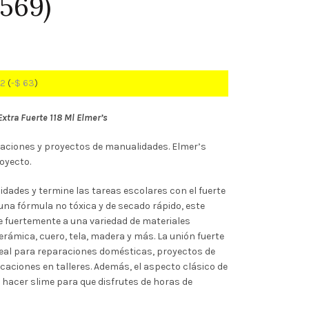
9569)
02
(
-
$
63
)
Extra Fuerte 118 Ml Elmer’s
raciones y proyectos de manualidades. Elmer’s
royecto.
dades y termine las tareas escolares con el fuerte
 una fórmula no tóxica y de secado rápido, este
 fuertemente a una variedad de materiales
cerámica, cuero, tela, madera y más. La unión fuerte
eal para reparaciones domésticas, proyectos de
caciones en talleres. Además, el aspecto clásico de
hacer slime para que disfrutes de horas de