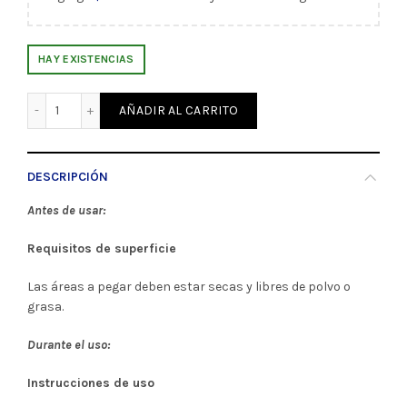
HAY EXISTENCIAS
Patafix Almohadillas Adhesivas Transparentes x56 UHU (68
AÑADIR AL CARRITO
DESCRIPCIÓN
Antes de usar:
Requisitos de superficie
Las áreas a pegar deben estar secas y libres de polvo o
grasa.
Durante el uso:
Instrucciones de uso