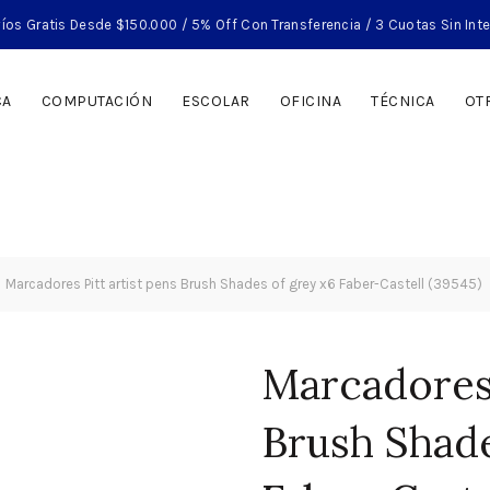
íos Gratis Desde $150.000 / 5% Off Con Transferencia / 3 Cuotas Sin Int
CA
COMPUTACIÓN
ESCOLAR
OFICINA
TÉCNICA
OT
Marcadores Pitt artist pens Brush Shades of grey x6 Faber-Castell (39545)
Marcadores 
Brush Shade