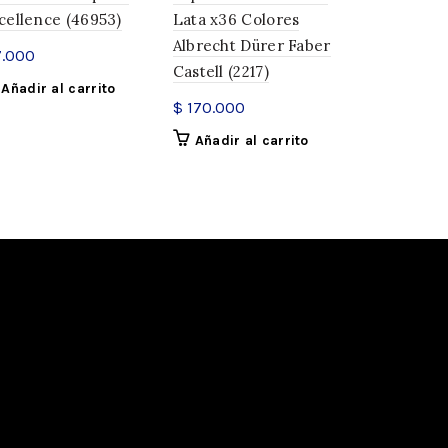
cellence (46953)
Lata x36 Colores
Colores Fa
Albrecht Dürer Faber
(300513)
.000
ínea Profecional Verde
,
Faber-Castell
,
Castell (2217)
manentes
$
249.413
Añadir al carrito
$
170.000
Añadir a
Añadir al carrito