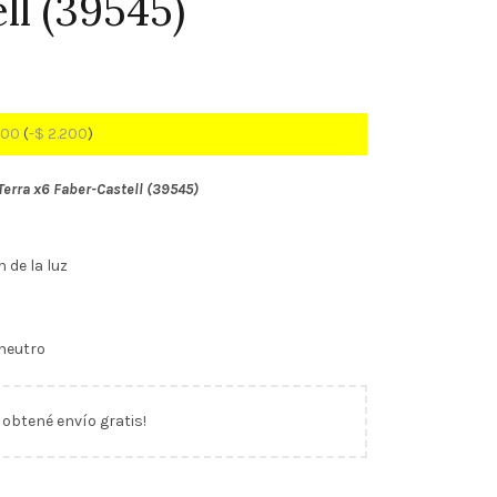
ll (39545)
800
(
-
$
2.200
)
Terra x6 Faber-Castell (39545)
n de la luz
 neutro
y obtené envío gratis!