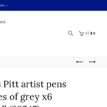
erés ✨
ROS
0
/
$
0
Pitt artist pens
s of grey x6