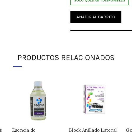
SOLO QUEDAN 1 DISPONIBLES
AÑADIR AL CARRITO
DESCRIPCIÓN
Los dibujos a tinta tienen una t
PRODUCTOS RELACIONADOS
un medio interesante para artist
y durabilidad y también se pue
dibujo. Faber-Castell ha combina
con las ventajas de un bolígrafo 
de dibujo pigmentada y muy resis
diseños, diseño de moda e ilustr
Punta fina de 1.5mm
INFORMACIÓN ADICIONAL
s
Esencia de
Block Anillado Lateral
Ge