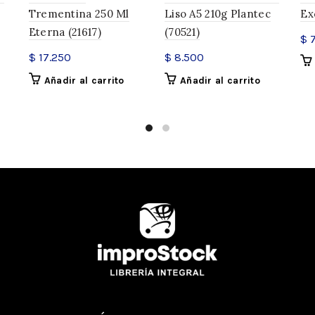
Trementina 250 Ml
Liso A5 210g Plantec
Ex
SKU:
39545
Eterna (21617)
(70521)
$
7
Categorías:
Artística
,
Faber L
Marcadores
,
Marcadores per
$
17.250
$
8.500
Compartir
Añadir al carrito
Añadir al carrito