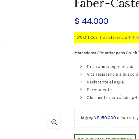
Faber-Caste
$
44.000
5% Off Con Transferencia
$
41.
Marcadores Pitt artist pens Brush 
Tinta china pigmentada
Alta resistencia a la acció
Resistente al agua
Permanente
Olor neutro, sin ácido, pH
¡Agregá
$
150.000
al carrito 