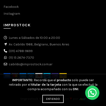
Facebook
Instagram
IMPROSTOCK
Lunes a Sábados de 10:00 a 20:00
Av. Cabildo 1968, Belgrano, Buenos Aires
(011) 4788-9699
(11) 15 2674-7370
cabildo@improstock.com.ar
IMPORTANTE:
Recordá que el
producto
solo puede ser
retirado por el
titular de la tarjeta
con la que se efectuó la
compra acompañado con su
DNI
.
♥
Improstock © 2026.
Hecho con
por
ENTIENDO