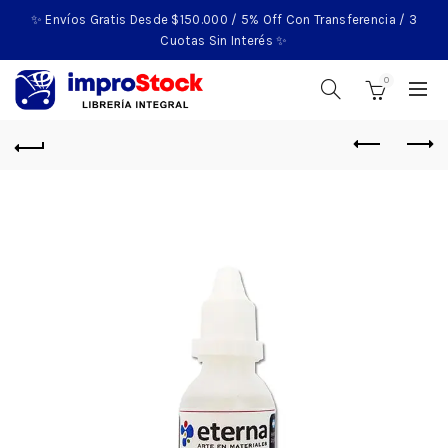
✨ Envíos Gratis Desde $150.000 / 5% Off Con Transferencia / 3
Cuotas Sin Interés ✨
0