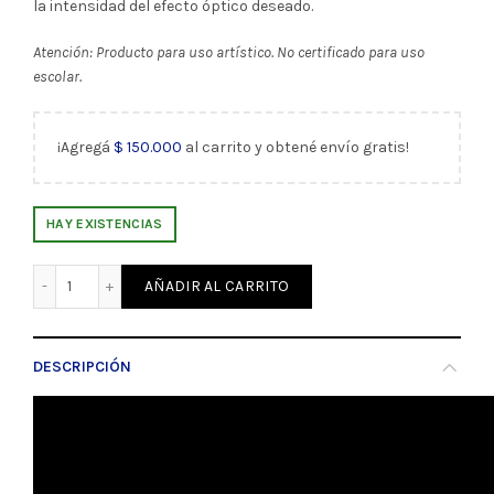
la intensidad del efecto óptico deseado.
Atención: Producto para uso artístico. No certificado para uso
escolar.
¡Agregá
$
150.000
al carrito y obtené envío gratis!
HAY EXISTENCIAS
Silicona para Pouring 20 Ml Eterna (319413) cantidad
AÑADIR AL CARRITO
DESCRIPCIÓN