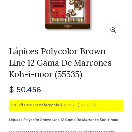
Lápices Polycolor Brown
Line 12 Gama De Marrones
Koh-i-noor (55535)
$
50.456
5% Off Con Transferencia
$
47.933
(
-
$
2.523
)
Lápices Polycolor Brown Line 12 Gama De Marrones Koh-i-noor