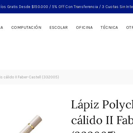
íos Gratis Desde $150.000 / 5% Off Con Transferencia / 3 Cuotas Sin Int
CA
COMPUTACIÓN
ESCOLAR
OFICINA
TÉCNICA
OT
s cálido II Faber-Castell (332005)
Lápiz Polyc
cálido II Fa