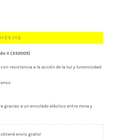
90
(
-
$
310
)
ido II (332005)
con resistencia a la acción de la luz y luminosidad
ntenso
ra gracias a un encolado elástico entre mina y
y obtené envío gratis!