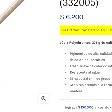
(332005)
$
6.200
5% Off Con Transferencia
$
5.8
Lápiz Polychromos 271 gris cál
Pigmentos de alta calidad 
de color insuperables
Trazo suave de colorido i
Resistente al agua
Mina de 3,8 mm de grosor
Gran resistencia a la rotu
madera
¡Agregá
$
150.000
al carrito 