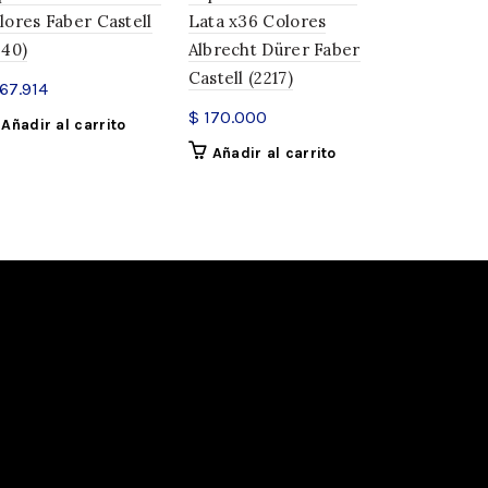
lores Faber Castell
Lata x36 Colores
GreenCastl
240)
Albrecht Dürer Faber
Castell (23
Castell (2217)
67.914
$
1.650
$
170.000
Añadir al carrito
Añadir a
Añadir al carrito