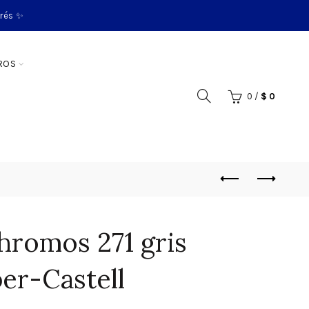
erés ✨
ROS
0
/
$
0
hromos 271 gris
ber-Castell