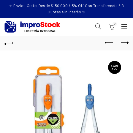
✨ Envíos Gratis Desde $150.000 / 5% Off Con Transferencia / 3
Cuotas Sin Interés ✨
0
AGOT
ADO