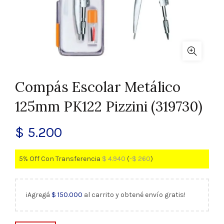
Compás Escolar Metálico
125mm PK122 Pizzini (319730)
$
5.200
5% Off Con Transferencia
$
4.940
(
-
$
260
)
¡Agregá
$
150.000
al carrito y obtené envío gratis!