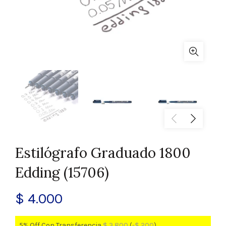
Estilógrafo Graduado 1800
Edding (15706)
$
4.000
5% Off Con Transferencia
$
3.800
(
-
$
200
)