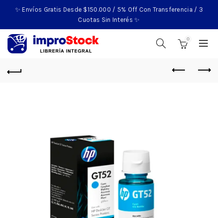
✨ Envíos Gratis Desde $150.000 / 5% Off Con Transferencia / 3
Cuotas Sin Interés ✨
0