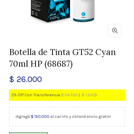
Botella de Tinta GT52 Cyan
70ml HP (68687)
$
26.000
5% Off Con Transferencia
$
24.700
(
-
$
1.300
)
¡Agregá
$
150.000
al carrito y obtené envío gratis!