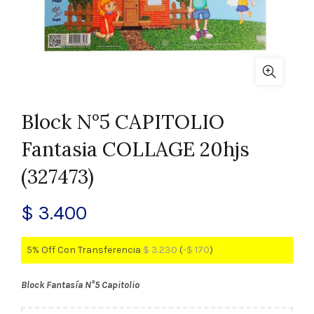
Block N°5 CAPITOLIO
Fantasia COLLAGE 20hjs
(327473)
$
3.400
5% Off Con Transferencia
$
3.230
(
-
$
170
)
Block Fantasía N°5 Capitolio