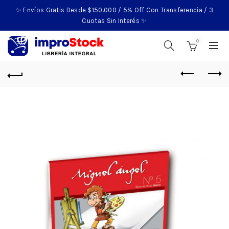
✨ Envíos Gratis Desde $150.000 / 5% Off Con Transferencia / 3
Cuotas Sin Interés ✨
0