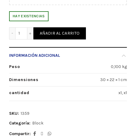
HAY EXISTENCIAS
Block de Dibujo Blanco N°5 Miguel Ángel (1359) cantidad
AÑADIR AL CARRITO
INFORMACIÓN ADICIONAL
Peso
0,100 kg
Dimensiones
30 × 22 × 1 cm
cantidad
x1, x1
SKU:
1359
Categoría:
Block
Compartir