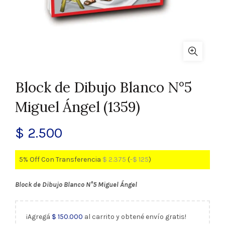
Block de Dibujo Blanco N°5
Miguel Ángel (1359)
$
2.500
5% Off Con Transferencia
$
2.375
(
-
$
125
)
Block de Dibujo Blanco N°5 Miguel Ángel
¡Agregá
$
150.000
al carrito y obtené envío gratis!