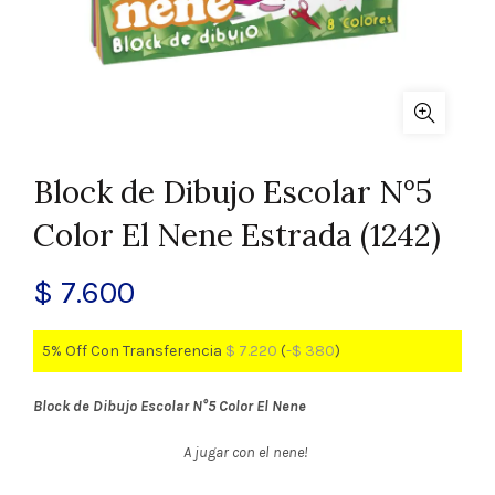
Block de Dibujo Escolar N°5
Color El Nene Estrada (1242)
$
7.600
5% Off Con Transferencia
$
7.220
(
-
$
380
)
Block de Dibujo Escolar N°5 Color El Nene
A jugar con el nene!