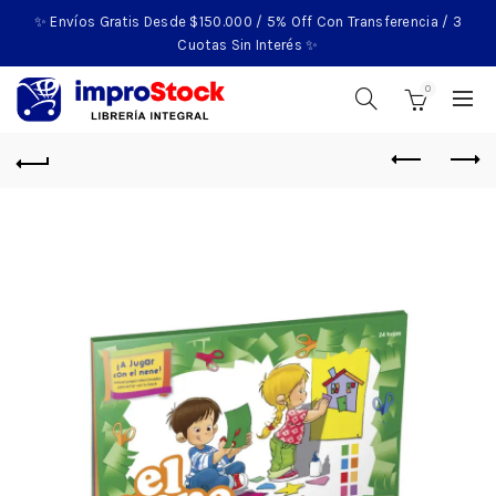
✨ Envíos Gratis Desde $150.000 / 5% Off Con Transferencia / 3
Cuotas Sin Interés ✨
0