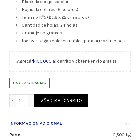
Block de dibujo escolar.
Hojas de colores (8 colores).
Tamaño N°5 (29,8 x 22 cm aprox.)
Cantidad de hojas: 24 hojas.
Gramaje 118 gramos.
Incluye juegos coleccionables para armar tu block.
¡Agregá
$
150.000
al carrito y obtené envío gratis!
HAY EXISTENCIAS
Block de Dibujo Escolar N°5 Color El Nene Estrada (1242) c
AÑADIR AL CARRITO
INFORMACIÓN ADICIONAL
Peso
0,500 kg