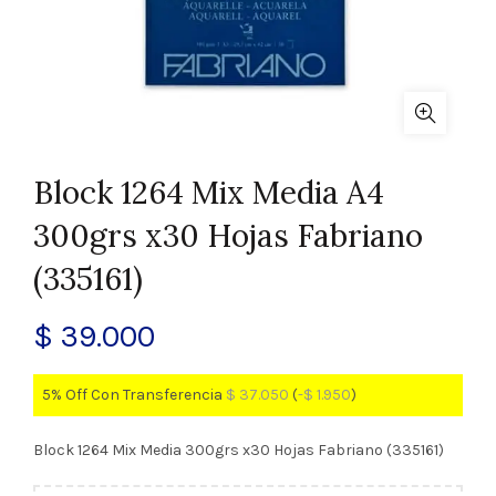
Block 1264 Mix Media A4
300grs x30 Hojas Fabriano
(335161)
$
39.000
5% Off Con Transferencia
$
37.050
(
-
$
1.950
)
Block 1264 Mix Media 300grs x30 Hojas Fabriano (335161)