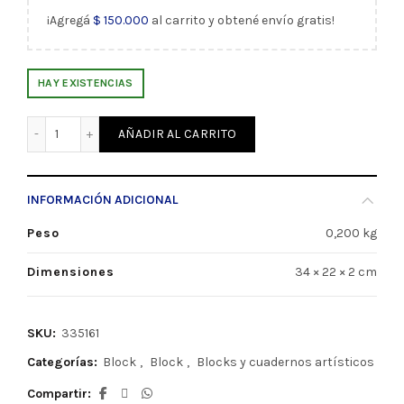
¡Agregá
$
150.000
al carrito y obtené envío gratis!
HAY EXISTENCIAS
Block 1264 Mix Media A4 300grs x30 Hojas Fabriano (33516
AÑADIR AL CARRITO
INFORMACIÓN ADICIONAL
Peso
0,200 kg
Dimensiones
34 × 22 × 2 cm
SKU:
335161
Categorías:
Block
,
Block
,
Blocks y cuadernos artísticos
Compartir