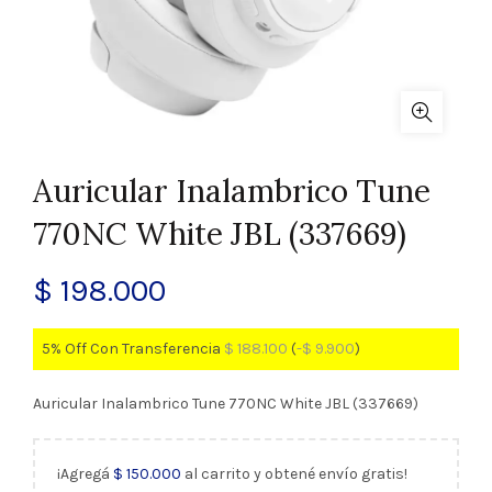
Auricular Inalambrico Tune
770NC White JBL (337669)
$
198.000
5% Off Con Transferencia
$
188.100
(
-
$
9.900
)
Auricular Inalambrico Tune 770NC White JBL (337669)
¡Agregá
$
150.000
al carrito y obtené envío gratis!