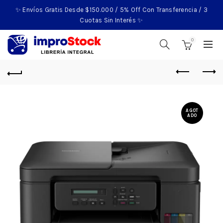
✨ Envíos Gratis Desde $150.000 / 5% Off Con Transferencia / 3
Cuotas Sin Interés ✨
0
AGOT
ADO