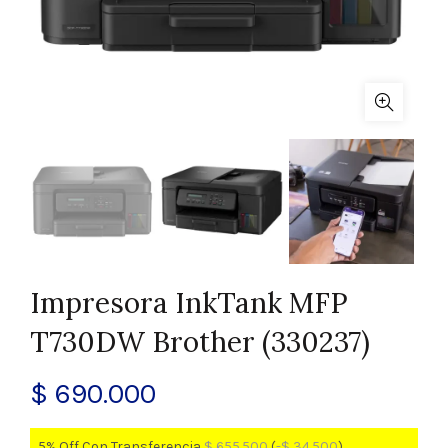
Impresora InkTank MFP
T730DW Brother (330237)
$
690.000
5% Off Con Transferencia
$
655.500
(
-
$
34.500
)