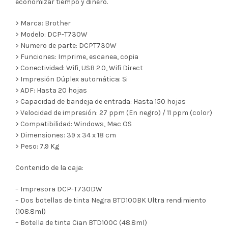
economizar tiempo y dinero.
> Marca: Brother
> Modelo: DCP-T730W
> Numero de parte: DCPT730W
> Funciones: Imprime, escanea, copia
> Conectividad: Wifi, USB 2.0, Wifi Direct
> Impresión Dúplex automática: Si
> ADF: Hasta 20 hojas
> Capacidad de bandeja de entrada: Hasta 150 hojas
> Velocidad de impresión: 27 ppm (En negro) / 11 ppm (color)
> Compatibilidad: Windows, Mac OS
> Dimensiones: 39 x 34 x 18 cm
> Peso: 7.9 Kg
Contenido de la caja:
– Impresora DCP-T730DW
– Dos botellas de tinta Negra BTD100BK Ultra rendimiento
(108.8ml)
– Botella de tinta Cian BTD100C (48.8ml)