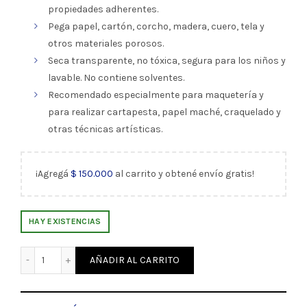
propiedades adherentes.
Pega papel, cartón, corcho, madera, cuero, tela y
otros materiales porosos.
Seca transparente, no tóxica, segura para los niños y
lavable. No contiene solventes.
Recomendado especialmente para maquetería y
para realizar cartapesta, papel maché, craquelado y
otras técnicas artísticas.
¡Agregá
$
150.000
al carrito y obtené envío gratis!
HAY EXISTENCIAS
Adhesivo Vinílico 1000 grs Plasticola (3496) cantidad
AÑADIR AL CARRITO