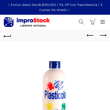
✨ Envíos Gratis Desde $150.000 / 5% Off Con Transferencia / 3
Cuotas Sin Interés ✨
0