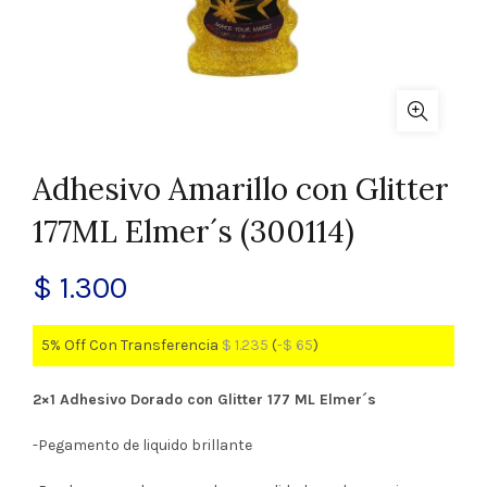
Adhesivo Amarillo con Glitter
177ML Elmer´s (300114)
$
1.300
5% Off Con Transferencia
$
1.235
(
-
$
65
)
2×1 Adhesivo Dorado con Glitter 177 ML Elmer´s
-Pegamento de liquido brillante