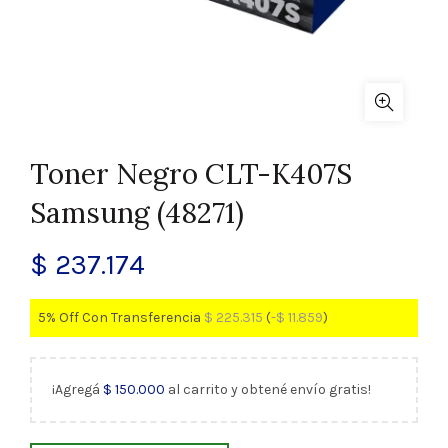
Toner Negro CLT-K407S
Samsung (48271)
$
237.174
5% Off Con Transferencia
$
225.315
(
-
$
11.859
)
¡Agregá
$
150.000
al carrito y obtené envío gratis!