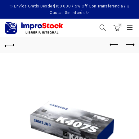
✨ Envíos Gratis Desde $150.000 / 5% Off Con Transferencia / 3
Cuotas Sin Interés ✨
0