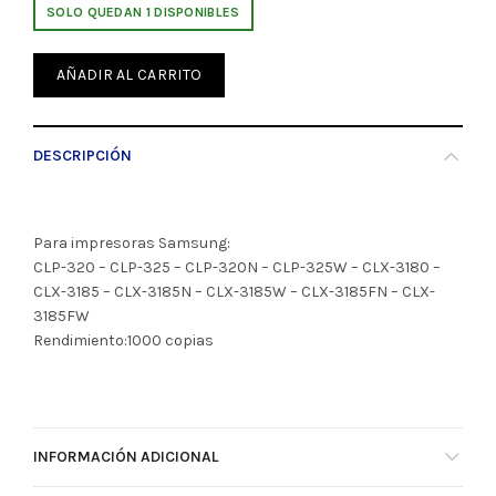
SOLO QUEDAN 1 DISPONIBLES
AÑADIR AL CARRITO
DESCRIPCIÓN
Para impresoras Samsung:
CLP-320 – CLP-325 – CLP-320N – CLP-325W – CLX-3180 –
CLX-3185 – CLX-3185N – CLX-3185W – CLX-3185FN – CLX-
3185FW
Rendimiento:1000 copias
INFORMACIÓN ADICIONAL