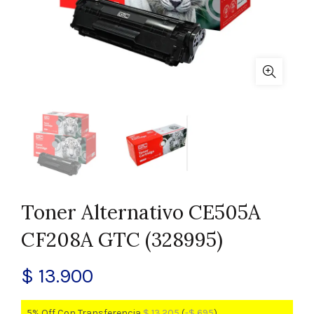
Toner Alternativo CE505A
CF208A GTC (328995)
$
13.900
5% Off Con Transferencia
$
13.205
(
-
$
695
)