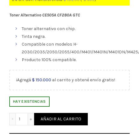
Toner Alternativo CE505A CF280A GTC
Toner alternativo con chip.
Tinta negra.
Compatible con modelos H-
2030/2035/2050/2055/400/M401/M401N/M401DN/M42
Producto 100% compatible.
¡Agregá
$
150.000
al carrito y obtené envío gratis!
HAY EXISTENCIAS
Toner Alternativo CE505A CF208A GTC (328995) cantidad
AÑADIR AL CARRITO