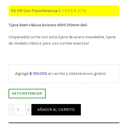
5% Off Con Transferencia
$
7.125
(
-
$
375
)
Tijera Start clásica Scissors 6010 210mm Deli
¡Impecable corte con esta tijera de acero inoxidable, tijera
de modelo clásico pero con cortes exactos!
¡Agregá
$
150.000
al carrito y obtené envío gratis!
HAY EXISTENCIAS
Tijera Start clásica Scissors 6010 210mm negra Deli (3208
AÑADIR AL CARRITO