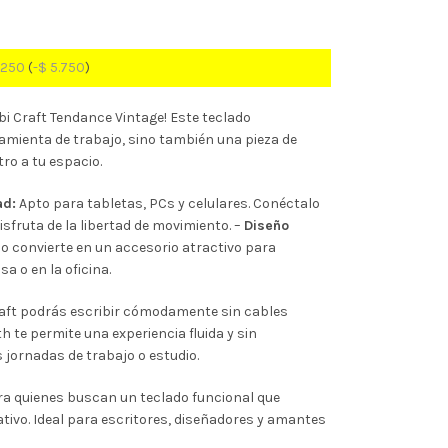
.250
(
-
$
5.750
)
bi Craft Tendance Vintage! Este teclado
amienta de trabajo, sino también una pieza de
ro a tu espacio.
ad:
Apto para tabletas, PCs y celulares. Conéctalo
isfruta de la libertad de movimiento. –
Diseño
lo convierte en un accesorio atractivo para
a o en la oficina.
raft podrás escribir cómodamente sin cables
 te permite una experiencia fluida y sin
s jornadas de trabajo o estudio.
a quienes buscan un teclado funcional que
ivo. Ideal para escritores, diseñadores y amantes
tilo.