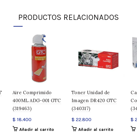
¡No te quedes sin el tuyo! Dale a
PRODUCTOS RELACIONADOS
Bluetooth Ibi Craft Tendance Vi
de trabajar!
¡Agregá
$
150.000
al carrito 
SOLO QUEDAN 1 DISPONIBLES
AÑADIR AL CARRITO
T
Aire Comprimido
Toner Unidad de
Ca
400ML ADG-001 GTC
Imagen DR420 GTC
Co
INFORMACIÓN ADICIONAL
(319463)
(340317)
(3
Peso
$
18.400
$
22.800
$
2
Dimensiones
Añadir al carrito
Añadir al carrito