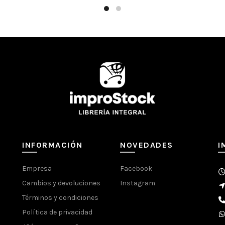
SKU:
335904
Categorías:
Computación
,
IBI
Compartir
INFORMACIÓN
NOVEDADES
I
Empresa
Facebook
Cambios y devoluciones
Instagram
Términos y condiciones
Política de privacidad