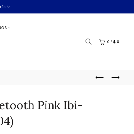
erés ✨
ROS
0
/
$
0
etooth Pink Ibi-
04)