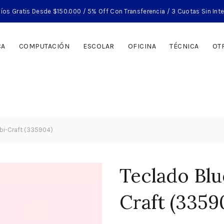
íos Gratis Desde $150.000 / 5% Off Con Transferencia / 3 Cuotas Sin Int
CA
COMPUTACIÓN
ESCOLAR
OFICINA
TÉCNICA
OT
Ibi-Craft (335904)
Teclado Blu
Craft (3359