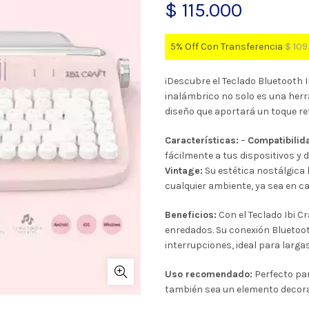
$
115.000
5% Off Con Transferencia
$
109
¡Descubre el Teclado Bluetooth I
inalámbrico no solo es una herr
diseño que aportará un toque ret
Características:
–
Compatibilid
fácilmente a tus dispositivos y d
Vintage:
Su estética nostálgica 
cualquier ambiente, ya sea en cas
Beneficios:
Con el Teclado Ibi C
enredados. Su conexión Bluetooth
interrupciones, ideal para larga
Uso recomendado:
Perfecto par
también sea un elemento decorat
de la tecnología que valoran el es