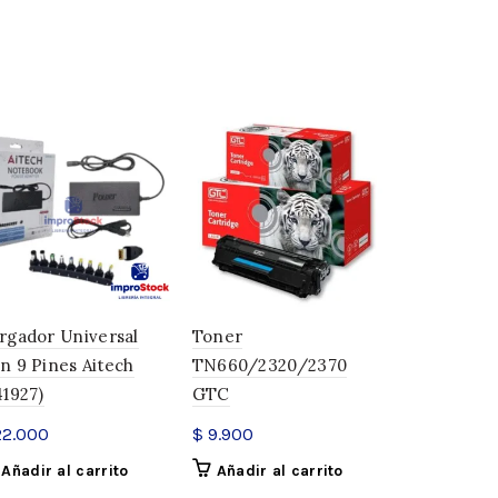
 tu espacio un aire vintage y moderno con el Teclado
ntage. ¡Haz tu pedido ahora y transforma tu forma
y obtené envío gratis!
rgador Universal
Toner
Tablet Par
n 9 Pines Aitech
TN660/2320/2370
Andriod 7 
41927)
GTC
(341942)
1,2 kg
2.000
$
9.900
$
147.000
40 × 25 × 6 cm
Añadir al carrito
Añadir al carrito
Añadir a