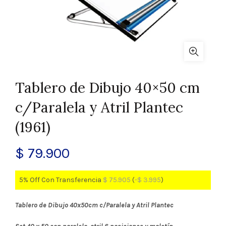
Tablero de Dibujo 40×50 cm
c/Paralela y Atril Plantec
(1961)
$
79.900
5% Off Con Transferencia
$
75.905
(
-
$
3.995
)
Tablero de Dibujo 40x50cm c/Paralela y Atril Plantec