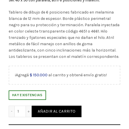
Set 40 x 50 con paralela, atril 6 posiciones y maletín.
Tablero de dibujo de 6 posiciones fabricado en melamina
blanca de 12 mm de espesor. Borde plástico perimetral
negro para su protección y terminación. Paralela inyectada
en color celeste transparente código 4651 o 4661. Hilo
trenzado y fijatones especiales que no dañan el hilo. Atril
metálico de fácil manejo con anillos de goma
antideslizante, con cinco inclinaciones más la horizontal.
Los tableros se presentan con el maletín correspondiente.
¡Agregá
$
150.000
al carrito y obtené envío gratis!
HAY EXISTENCIAS
Tablero de Dibujo 40x50 cm c/Paralela y Atril Plantec (1961
AÑADIR AL CARRITO