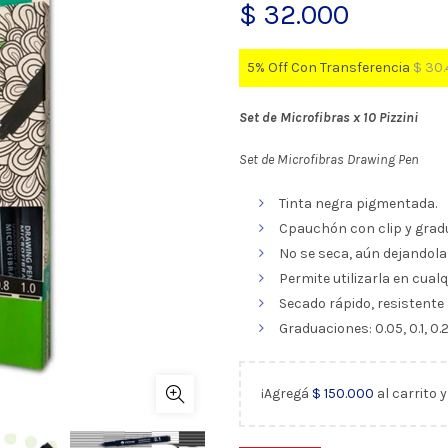
$
32.000
5% Off Con Transferencia
$
30.
Set de Microfibras x 10 Pizzini
Set de Microfibras Drawing Pen
Tinta negra pigmentada.
Cpauchón con clip y grad
No se seca, aún dejandola 
Permite utilizarla en cualq
Secado rápido, resistente a
Graduaciones: 0.05, 0.1, 0.2, 0
¡Agregá
$
150.000
al carrito 