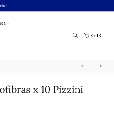
erés ✨
ROS
0
/
$
0
fibras x 10 Pizzini