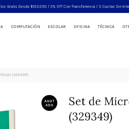
íos Gratis Desde $150.000 / 5% Off Con Transferencia / 3 Cuotas Sin Int
CA
COMPUTACIÓN
ESCOLAR
OFICINA
TÉCNICA
OT
 Pizzini (329349)
Set de Micro
AGOT
ADO
(329349)