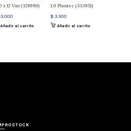
0 x 12 Uni (328990)
1.0 Plantec (333951)
Marcadore
(327003)
3.000
$
3.300
$
66.744
Añadir al carrito
Añadir al carrito
ofibras
Añadir a
MPROSTOCK