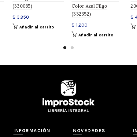
INFORMACIÓN ADICIONAL
(330085)
Color Azul Filgo
20
(332352)
$
3.950
$
4
SKU:
329349
$
1.200
Añadir al carrito
Categorías:
Microfibras
,
Micr
Añadir al carrito
Compartir
INFORMACIÓN
NOVEDADES
I