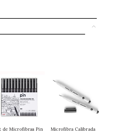
t de Microfibras Pin
Microfibra Calibrada
Galactic Se