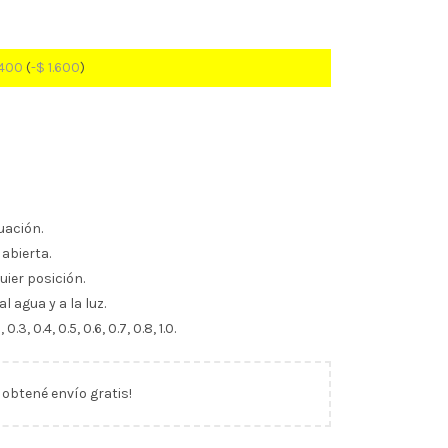
400
(
-
$
1.600
)
uación.
abierta.
uier posición.
l agua y a la luz.
.3, 0.4, 0.5, 0.6, 0.7, 0.8, 1.0.
y obtené envío gratis!