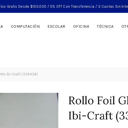
íos Gratis Desde $150.000 / 5% Off Con Transferencia / 3 Cuotas Sin Int
CA
COMPUTACIÓN
ESCOLAR
OFICINA
TÉCNICA
OT
5 Mts Ibi-Craft (339436)
Rollo Foil 
Ibi-Craft (