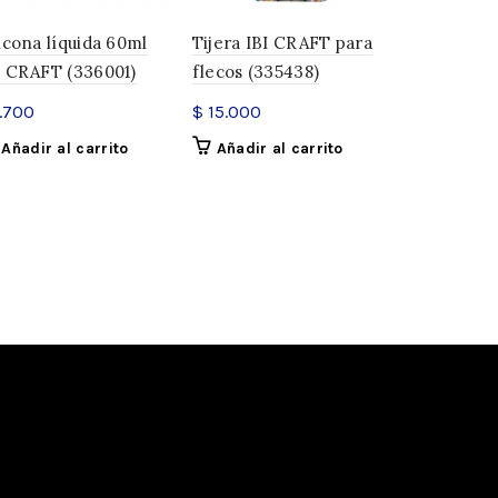
licona líquida 60ml
Tijera IBI CRAFT para
Perforado
I CRAFT (336001)
flecos (335438)
1,6cm IBI 
(329844)
.700
$
15.000
$
6.600
Añadir al carrito
Añadir al carrito
Añadir a