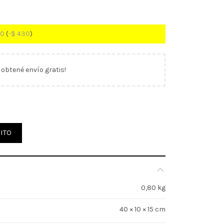
70
(
-
$
430
)
y obtené envío gratis!
Mts Ibi-Craft (339436) cantidad
ITO
0,80 kg
40 × 10 × 15 cm