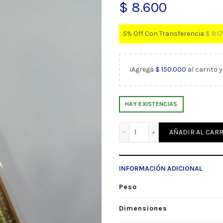
$
8.600
5% Off Con Transferencia
$
8.1
¡Agregá
$
150.000
al carrito 
HAY EXISTENCIAS
Rollo Foil Glitter Oro X5 
AÑADIR AL CARR
INFORMACIÓN ADICIONAL
Peso
Dimensiones