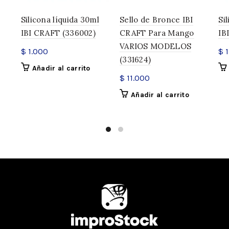
Silicona líquida 30ml
Sello de Bronce IBI
Si
IBI CRAFT (336002)
CRAFT Para Mango
IB
VARIOS MODELOS
$
1.000
$
1
(331624)
Añadir al carrito
$
11.000
Añadir al carrito