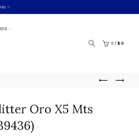
erés ✨
ROS
0
/
$
0
Glitter Oro X5 Mts
339436)