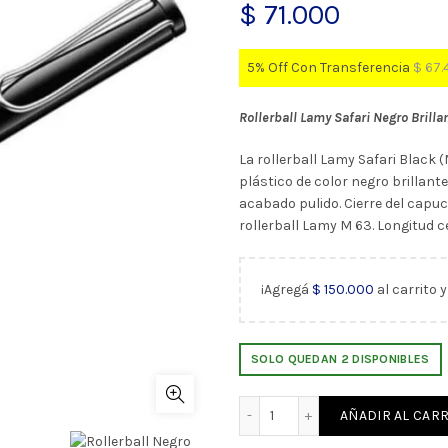
$
71.000
5% Off Con Transferencia
$
67.
Rollerball Lamy Safari Negro Brilla
La rollerball Lamy Safari Black
plástico de color negro brillant
acabado pulido. Cierre del cap
rollerball Lamy M 63. Longitud ce
¡Agregá
$
150.000
al carrito 
SOLO QUEDAN 2 DISPONIBLES
Rollerball Negro Brillante
AÑADIR AL CARR