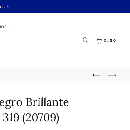
erés ✨
ROS
0
/
$
0
egro Brillante
 319 (20709)