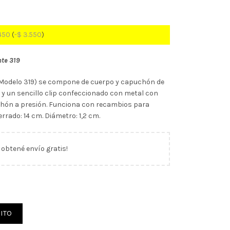
450
(
-
$
3.550
)
nte 319
 (Modelo 319) se compone de cuerpo y capuchón de
e y un sencillo clip confeccionado con metal con
uchón a presión. Funciona con recambios para
rrado: 14 cm. Diámetro: 1,2 cm.
y obtené envío gratis!
 Lamy Safari 319 (20709) cantidad
ITO