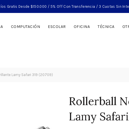
íos Gratis Desde $150.000 / 5% Off Con Transferencia / 3 Cuotas Sin Int
CA
COMPUTACIÓN
ESCOLAR
OFICINA
TÉCNICA
OT
rillante Lamy Safari 319 (20709)
Rollerball N
Lamy Safari