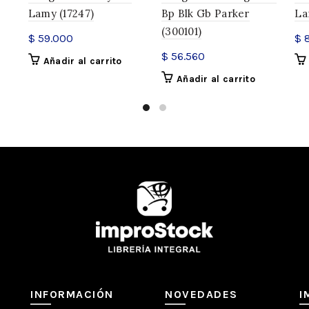
Lamy (17247)
Bp Blk Gb Parker
La
(300101)
$
59.000
$
8
SKU:
20709
$
56.560
Añadir al carrito
Categorías:
Bolígrafos
,
Roller
Añadir al carrito
Compartir
INFORMACIÓN
NOVEDADES
I