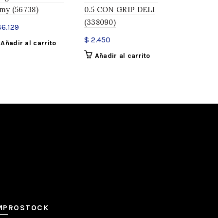
my (56738)
0.5 CON GRIP DELI
(342016)
(338090)
6.129
$
5.000
$
2.450
Añadir al carrito
Añadir a
,
Roller ball
Añadir al carrito
MPROSTOCK