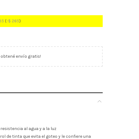
35
(
-
$
265
)
y obtené envío gratis!
esistencia al agua y a la luz
l de tinta que evita el goteo y le confiere una