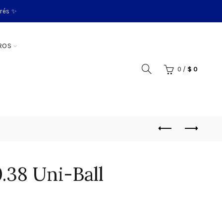
erés ✨
ROS
0
/
$
0
.38 Uni-Ball