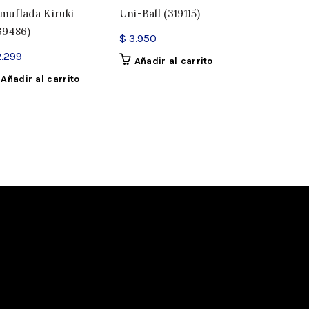
muflada Kiruki
Uni-Ball (319115)
Brillante 
39486)
(16558)
$
3.950
.299
$
71.000
Añadir al carrito
Añadir al carrito
Añadir a