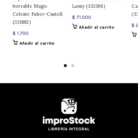
borrable Magic
Lamy (332166)
Ca
Celeste Faber-Castell
(3
$
71.000
(331882)
$
2
Añadir al carrito
$
1.700
Añadir al carrito