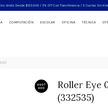
íos Gratis Desde $150.000 / 5% Off Con Transferencia / 3 Cuotas Sin Int
CA
COMPUTACIÓN
ESCOLAR
OFICINA
TÉCNICA
OT
2535)
Roller Eye 0
AGOT
ADO
(332535)