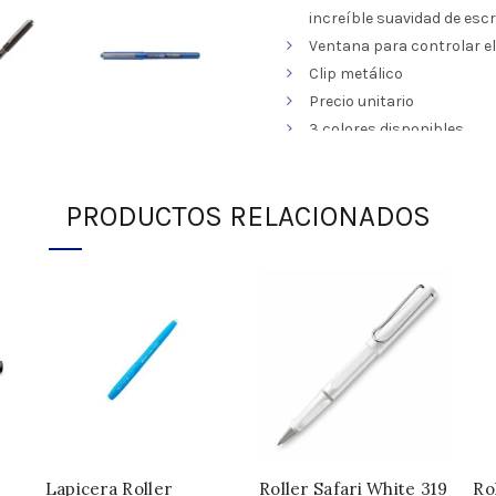
increíble suavidad de escr
Ventana para controlar el 
Clip metálico
Precio unitario
3 colores disponibles
INFORMACIÓN ADICIONAL
PRODUCTOS RELACIONADOS
SKU:
332535
Categoría:
Roller
Compartir
Lapicera Roller
Roller Safari White 319
Ro