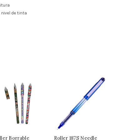
itura
nivel de tinta
ller Borrable
Roller 187S Needle
Rollerball