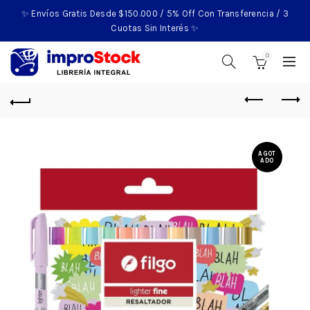
✨ Envíos Gratis Desde $150.000 / 5% Off Con Transferencia / 3
Cuotas Sin Interés ✨
0
AGOT
ADO