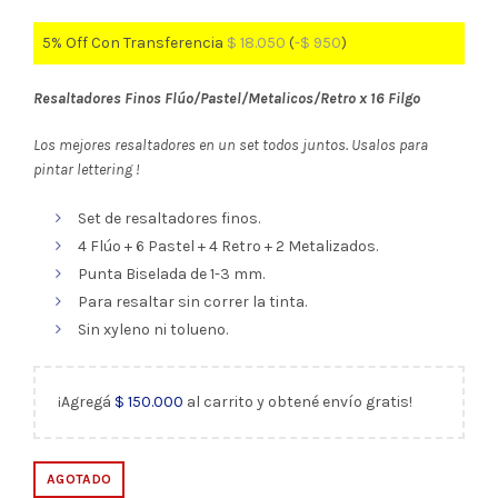
5% Off Con Transferencia
$
18.050
(
-
$
950
)
Resaltadores Finos Flúo/Pastel/Metalicos/Retro x 16 Filgo
Los mejores resaltadores en un set todos juntos. Usalos para
pintar lettering !
Set de resaltadores finos.
4 Flúo + 6 Pastel + 4 Retro + 2 Metalizados.
Punta Biselada de 1-3 mm.
Para resaltar sin correr la tinta.
Sin xyleno ni tolueno.
¡Agregá
$
150.000
al carrito y obtené envío gratis!
AGOTADO