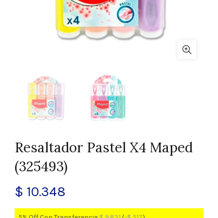
Resaltador Pastel X4 Maped
(325493)
$
10.348
5% Off Con Transferencia
$
9.831
(
-
$
517
)